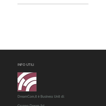
INFO UTILI
DreamCom,it è Business Unit di: