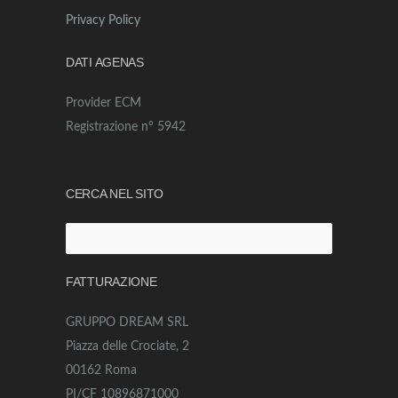
Privacy Policy
DATI AGENAS
Provider ECM
Registrazione n° 5942
CERCA NEL SITO
Ricerca
per:
FATTURAZIONE
GRUPPO DREAM SRL
Piazza delle Crociate, 2
00162 Roma
PI/CF 10896871000