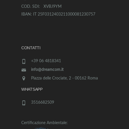
COD. SDI: XVBJ9YM
IBAN: IT 25F0312403211000081230757
CONTATTI
+39 06 4818341
info@dreamcom.it
Piazza delle Crociate, 2 - 00162 Roma
WHATSAPP
3516682509
Certificazione Ambientale: