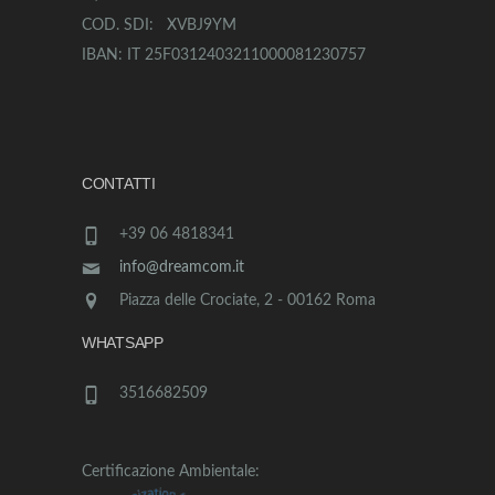
COD. SDI: XVBJ9YM
IBAN: IT 25F0312403211000081230757
CONTATTI
+39 06 4818341
info@dreamcom.it
Piazza delle Crociate, 2 - 00162 Roma
WHATSAPP
3516682509
Certificazione Ambientale: