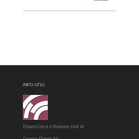
INFO UTILI
DreamCom,it è Business Unit di: