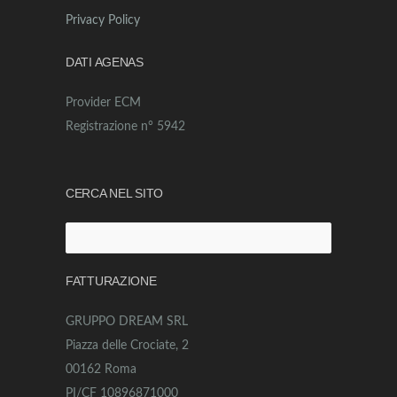
Privacy Policy
DATI AGENAS
Provider ECM
Registrazione n° 5942
CERCA NEL SITO
Ricerca
per:
FATTURAZIONE
GRUPPO DREAM SRL
Piazza delle Crociate, 2
00162 Roma
PI/CF 10896871000