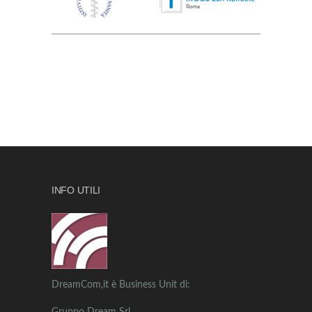
INFO UTILI
DreamCom,it è Business Unit di: