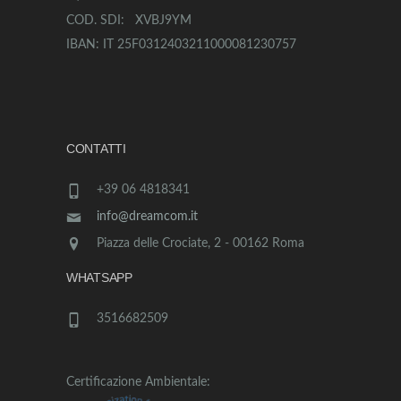
COD. SDI: XVBJ9YM
IBAN: IT 25F0312403211000081230757
CONTATTI
+39 06 4818341
info@dreamcom.it
Piazza delle Crociate, 2 - 00162 Roma
WHATSAPP
3516682509
Certificazione Ambientale: