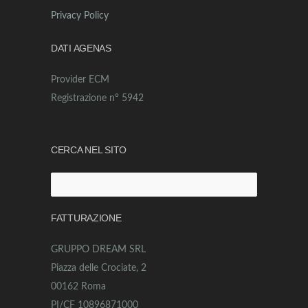
Privacy Policy
DATI AGENAS
Provider ECM
Registrazione n° 5942
CERCA NEL SITO
Ricerca
per:
FATTURAZIONE
GRUPPO DREAM SRL
Piazza delle Crociate, 2
00162 Roma
PI/CF 10896871000