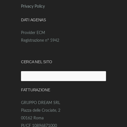
Privacy Policy
DATI AGENAS
Provider ECM
Registrazione n° 5942
CERCA NEL SITO
Ricerca
per:
FATTURAZIONE
GRUPPO DREAM SRL
Piazza delle Crociate, 2
00162 Roma
PI/CF 10896871000