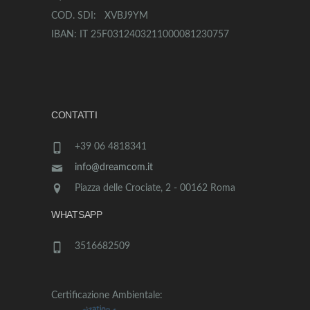
COD. SDI: XVBJ9YM
IBAN: IT 25F0312403211000081230757
CONTATTI
+39 06 4818341
info@dreamcom.it
Piazza delle Crociate, 2 - 00162 Roma
WHATSAPP
3516682509
Certificazione Ambientale: