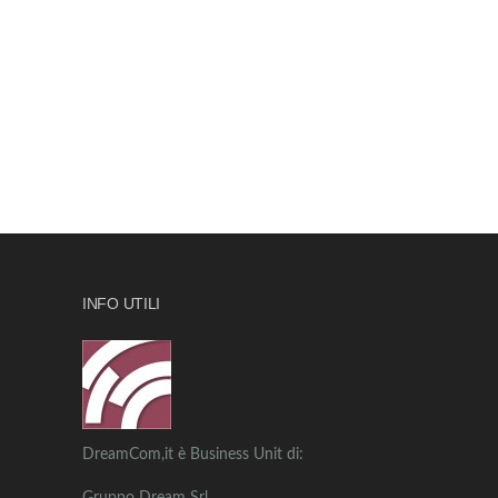
INFO UTILI
DreamCom,it è Business Unit di: