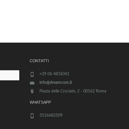
CONTATTI
+39 06 4818341
info@dreamcom.it
Piazza delle Crociate, 2 - 00162 Roma
WHATSAPP
3516682509