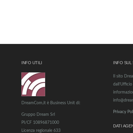
INFO UTILI
INFO SUL
Il sito Dre
dall’Uffici
informazio
info@drea
DreamCom,it è Business Unit di:
Privacy Pol
Gruppo Dream Srl
PI/CF 10896871000
DATI AGE
Licenza regionale 633