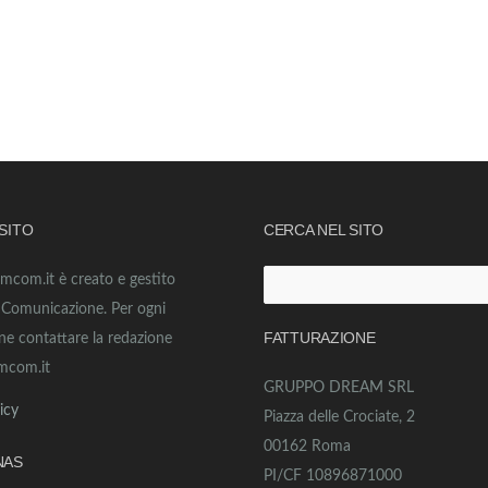
 SITO
CERCA NEL SITO
amcom.it è creato e gestito
Ricerca
o Comunicazione. Per ogni
per:
FATTURAZIONE
ne contattare la redazione
mcom.it
GRUPPO DREAM SRL
icy
Piazza delle Crociate, 2
00162 Roma
NAS
PI/CF 10896871000