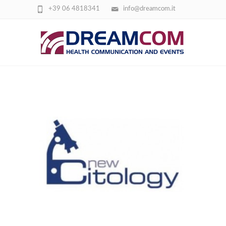
+39 06 4818341
info@dreamcom.it
NEW CITOLOGY