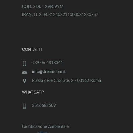
COD. SDI: XVBJ9YM
IBAN: IT 25F0312403211000081230757
CONTATTI
+39 06 4818341
info@dreamcom.it
Piazza delle Crociate, 2 - 00162 Roma
WHATSAPP
3516682509
Certificazione Ambientale: