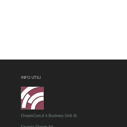
INFO UTILI
DreamCom,it è Business Unit di: