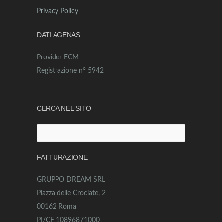
Privacy Policy
DATI AGENAS
Provider ECM
Registrazione n° 5942
CERCA NEL SITO
Ricerca
per:
FATTURAZIONE
GRUPPO DREAM SRL
Piazza delle Crociate, 2
00162 Roma
PI/CF 10896871000