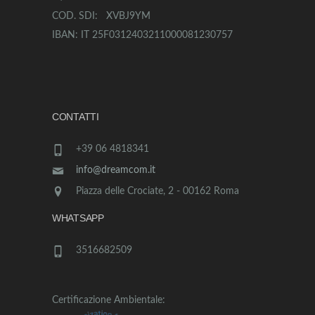
COD. SDI: XVBJ9YM
IBAN: IT 25F0312403211000081230757
CONTATTI
+39 06 4818341
info@dreamcom.it
Piazza delle Crociate, 2 - 00162 Roma
WHATSAPP
3516682509
Certificazione Ambientale: