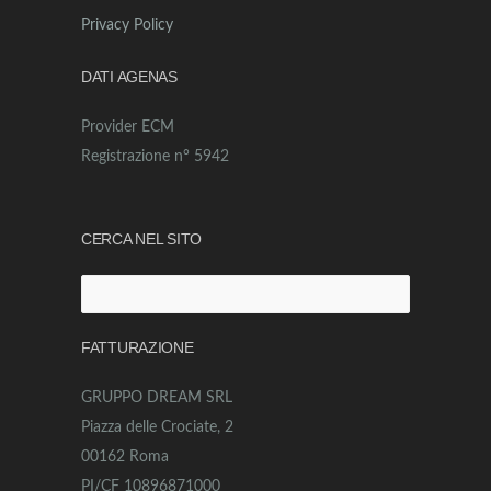
Privacy Policy
DATI AGENAS
Provider ECM
Registrazione n° 5942
CERCA NEL SITO
Ricerca
per:
FATTURAZIONE
GRUPPO DREAM SRL
Piazza delle Crociate, 2
00162 Roma
PI/CF 10896871000