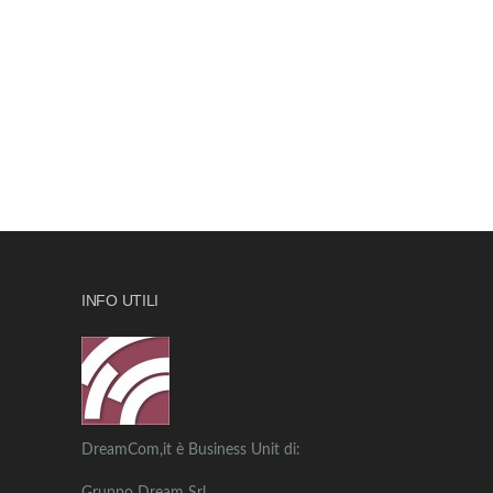
INFO UTILI
DreamCom,it è Business Unit di: