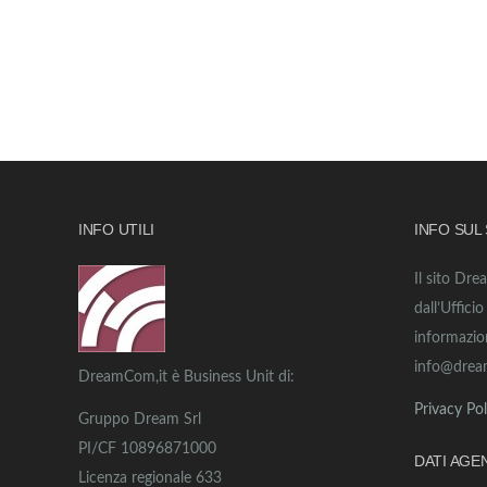
INFO UTILI
INFO SUL
Il sito Dre
dall’Uffici
informazio
info@drea
DreamCom,it è Business Unit di:
Privacy Pol
Gruppo Dream Srl
PI/CF 10896871000
DATI AGE
Licenza regionale 633