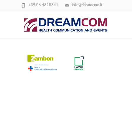
+39 06 4818341
info@dreamcom.it
LOGO PLPHARMA.PDF (4)