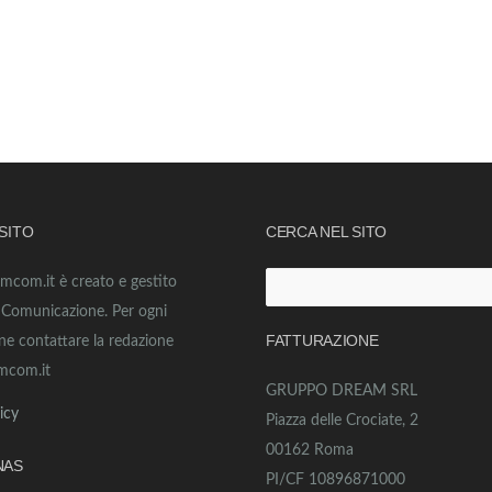
 SITO
CERCA NEL SITO
amcom.it è creato e gestito
Ricerca
o Comunicazione. Per ogni
per:
FATTURAZIONE
ne contattare la redazione
mcom.it
GRUPPO DREAM SRL
icy
Piazza delle Crociate, 2
00162 Roma
NAS
PI/CF 10896871000