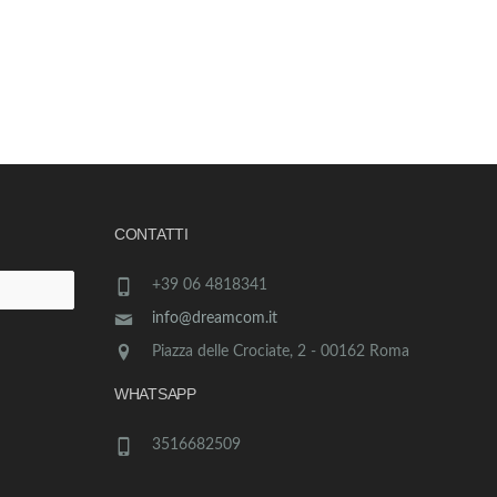
CONTATTI
+39 06 4818341
info@dreamcom.it
Piazza delle Crociate, 2 - 00162 Roma
WHATSAPP
3516682509