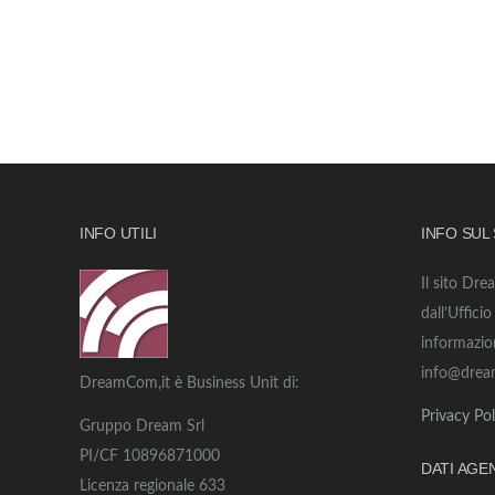
INFO UTILI
INFO SUL
Il sito Dre
dall’Uffici
informazio
info@drea
DreamCom,it è Business Unit di:
Privacy Pol
Gruppo Dream Srl
PI/CF 10896871000
DATI AGE
Licenza regionale 633