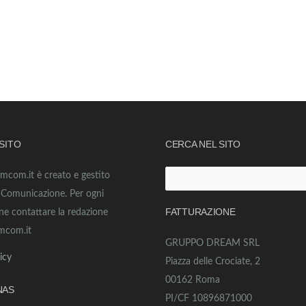
 SITO
CERCA NEL SITO
amcom.it è creato e gestito
Ricerca
o Comunicazione. Per ogni
per:
FATTURAZIONE
ne contattare la redazione
mcom.it
GRUPPO DREAM SRL
icy
Piazza delle Crociate, 2
00162 Roma
NAS
PI/CF 10896871000