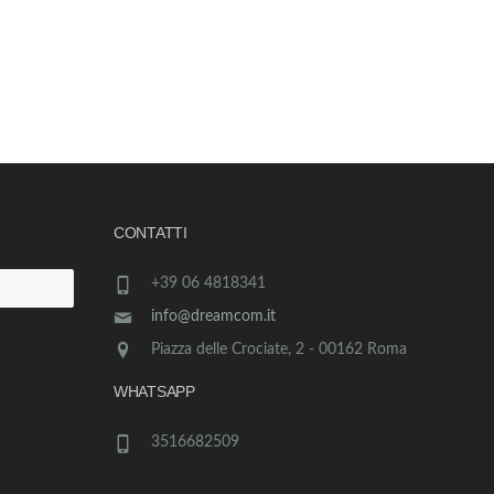
CONTATTI
+39 06 4818341
info@dreamcom.it
Piazza delle Crociate, 2 - 00162 Roma
WHATSAPP
3516682509