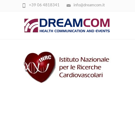
+39 06 4818341
info@dreamcom.it
INRC