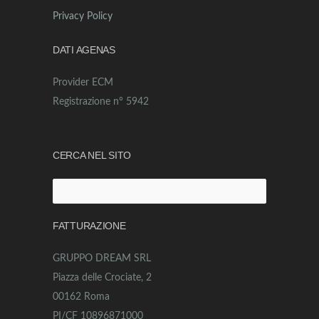
Privacy Policy
DATI AGENAS
Provider ECM
Registrazione n° 5942
CERCA NEL SITO
Ricerca
per:
FATTURAZIONE
GRUPPO DREAM SRL
Piazza delle Crociate, 2
00162 Roma
PI/CF 10896871000