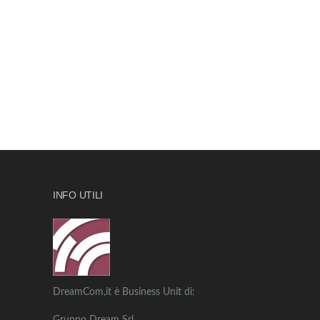
INFO UTILI
DreamCom,it è Business Unit di: