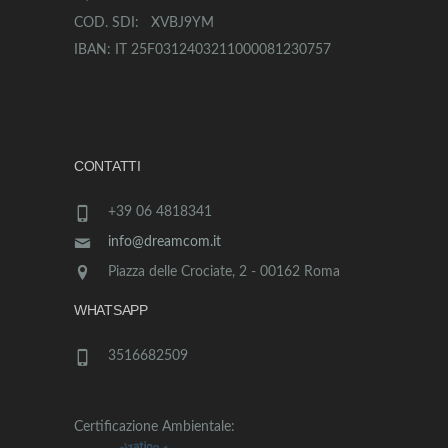
COD. SDI: XVBJ9YM
IBAN: IT 25F0312403211000081230757
CONTATTI
+39 06 4818341
info@dreamcom.it
Piazza delle Crociate, 2 - 00162 Roma
WHATSAPP
3516682509
Certificazione Ambientale: