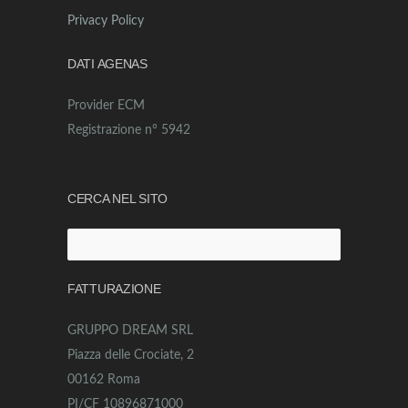
Privacy Policy
DATI AGENAS
Provider ECM
Registrazione n° 5942
CERCA NEL SITO
Ricerca
per:
FATTURAZIONE
GRUPPO DREAM SRL
Piazza delle Crociate, 2
00162 Roma
PI/CF 10896871000