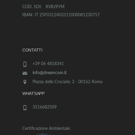
COD. SDI: XVBJ9YM
IBAN: IT 25F0312403211000081230757
CONTATTI
+39 06 4818341
info@dreamcom.it
Piazza delle Crociate, 2 - 00162 Roma
WHATSAPP
3516682509
Certificazione Ambientale: