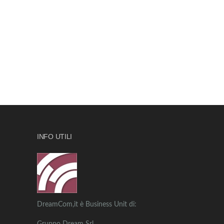
INFO UTILI
DreamCom,it è Business Unit di: