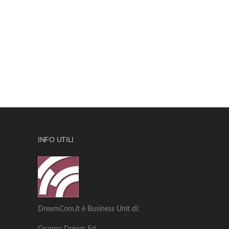
INFO UTILI
DreamCom,it è Business Unit di: