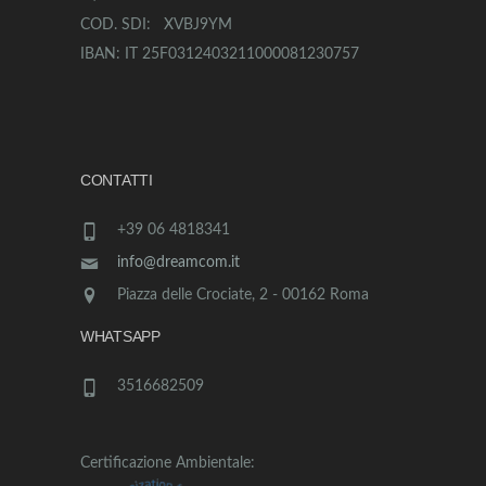
COD. SDI: XVBJ9YM
IBAN: IT 25F0312403211000081230757
CONTATTI
+39 06 4818341
info@dreamcom.it
Piazza delle Crociate, 2 - 00162 Roma
WHATSAPP
3516682509
Certificazione Ambientale: