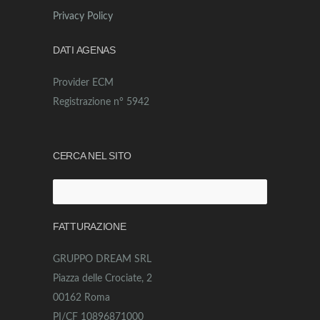
Privacy Policy
DATI AGENAS
Provider ECM
Registrazione n° 5942
CERCA NEL SITO
Ricerca
per:
FATTURAZIONE
GRUPPO DREAM SRL
Piazza delle Crociate, 2
00162 Roma
PI/CF 10896871000