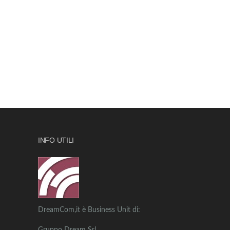
INFO UTILI
DreamCom,it è Business Unit di: