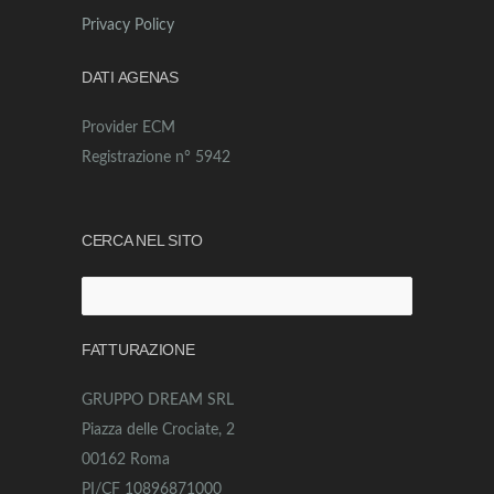
Privacy Policy
DATI AGENAS
Provider ECM
Registrazione n° 5942
CERCA NEL SITO
Ricerca
per:
FATTURAZIONE
GRUPPO DREAM SRL
Piazza delle Crociate, 2
00162 Roma
PI/CF 10896871000