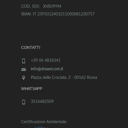
COD. SDI: XVBJ9YM
IBAN: IT 25F0312403211000081230757
CONTATTI
+39 06 4818341
info@dreamcom.it
Piazza delle Crociate, 2 - 00162 Roma
WHATSAPP
3516682509
Certificazione Ambientale: