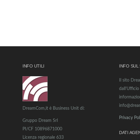
INFO UTILI
INFO SUL
Il sito Dre
dall’Uffici
informazio
info@drea
DreamCom,it è Business Unit di:
Privacy Pol
Gruppo Dream Srl
PI/CF 10896871000
DATI AGE
Licenza regionale 633