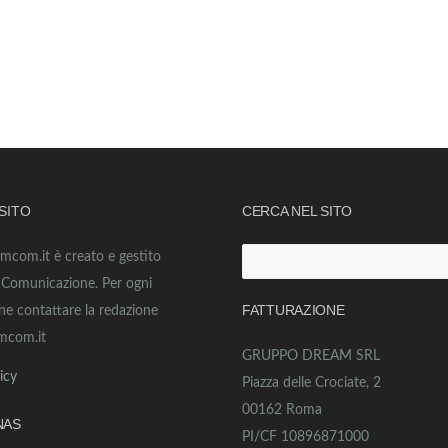
 SITO
CERCA NEL SITO
amcom.it è creato e gestito
Ricerca
o Comunicazione. Per ogni
per:
FATTURAZIONE
ne contattare la redazione
mcom.it
GRUPPO DREAM SRL
icy
Piazza delle Crociate, 2
00162 Roma
NAS
PI/CF 10896871000