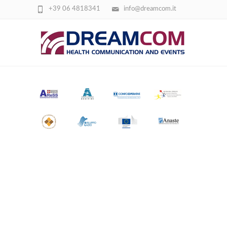
+39 06 4818341
info@dreamcom.it
1