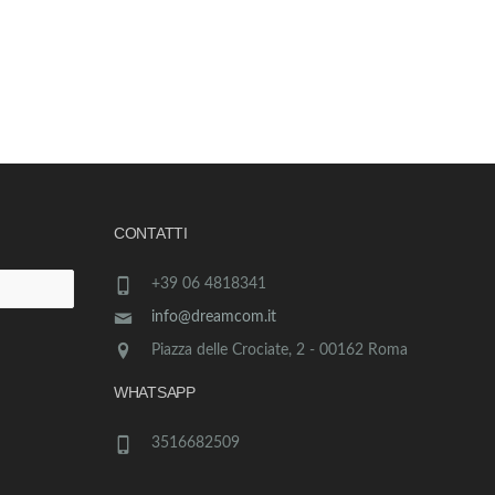
CONTATTI
+39 06 4818341
info@dreamcom.it
Piazza delle Crociate, 2 - 00162 Roma
WHATSAPP
3516682509