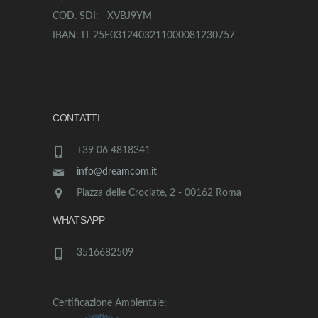
COD. SDI: XVBJ9YM
IBAN: IT 25F0312403211000081230757
CONTATTI
+39 06 4818341
info@dreamcom.it
Piazza delle Crociate, 2 - 00162 Roma
WHATSAPP
3516682509
Certificazione Ambientale: