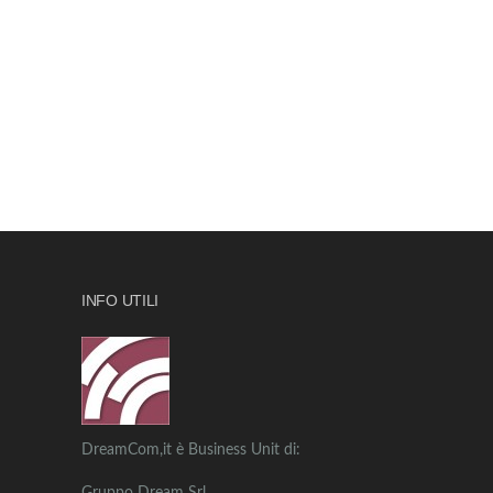
INFO UTILI
DreamCom,it è Business Unit di: