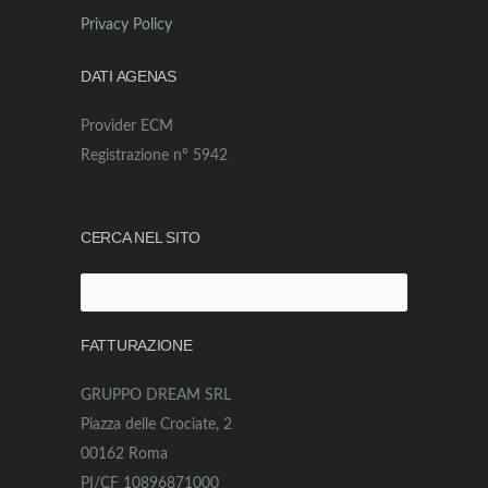
Privacy Policy
DATI AGENAS
Provider ECM
Registrazione n° 5942
CERCA NEL SITO
Ricerca
per:
FATTURAZIONE
GRUPPO DREAM SRL
Piazza delle Crociate, 2
00162 Roma
PI/CF 10896871000