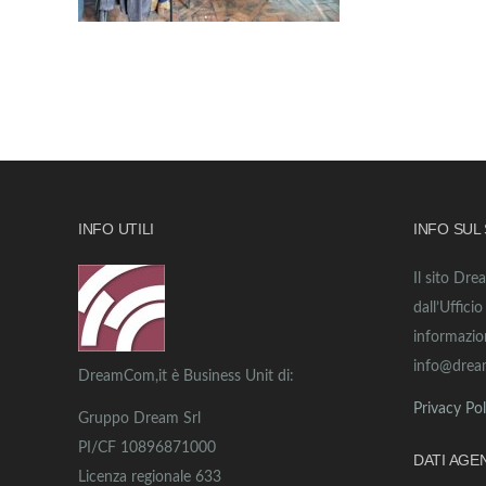
INFO UTILI
INFO SUL
Il sito Dre
dall’Uffici
informazio
info@drea
DreamCom,it è Business Unit di:
Privacy Pol
Gruppo Dream Srl
PI/CF 10896871000
DATI AGE
Licenza regionale 633