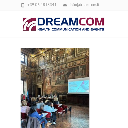
+39 06 4818341
info@dreamcom.it
CONVEGNO-ASL-ROMA1