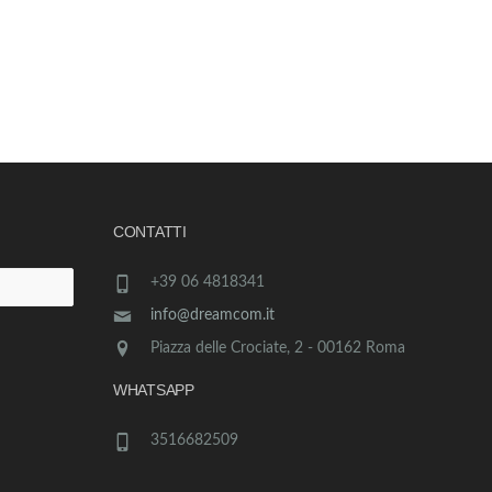
CONTATTI
+39 06 4818341
info@dreamcom.it
Piazza delle Crociate, 2 - 00162 Roma
WHATSAPP
3516682509