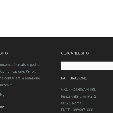
 SITO
CERCA NEL SITO
amcom.it è creato e gestito
Ricerca
o Comunicazione. Per ogni
per:
FATTURAZIONE
ne contattare la redazione
mcom.it
GRUPPO DREAM SRL
icy
Piazza delle Crociate, 2
00162 Roma
NAS
PI/CF 10896871000