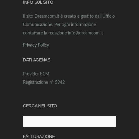
INFO SUL SITO
Il sito Dreamcom.it è creato e gestito dall’Ufficio
Comunicazione. Per ogni informazione
contattare la redazione info@dreamcom.it
Privacy Policy
DATI AGENAS
Provider ECM
Registrazione n° 5942
CERCA NEL SITO
Ricerca
per:
FATTURAZIONE