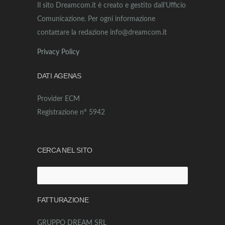
Il sito Dreamcom.it è creato e gestito dall’Ufficio
Comunicazione. Per ogni informazione
contattare la redazione info@dreamcom.it
Privacy Policy
DATI AGENAS
Provider ECM
Registrazione n° 5942
CERCA NEL SITO
Ricerca
per:
FATTURAZIONE
GRUPPO DREAM SRL