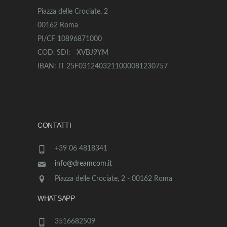
Piazza delle Crociate, 2
00162 Roma
PI/CF 10896871000
COD. SDI: XVBJ9YM
IBAN: IT 25F0312403211000081230757
CONTATTI
+39 06 4818341
info@dreamcom.it
Piazza delle Crociate, 2 - 00162 Roma
WHATSAPP
3516682509