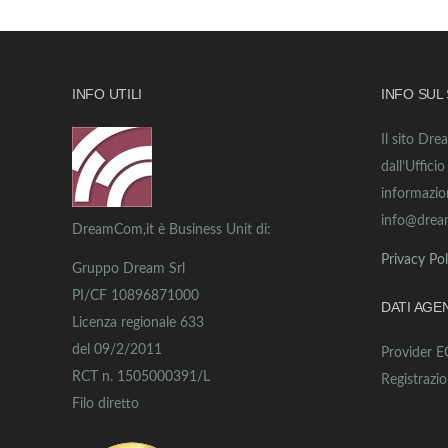
INFO UTILI
INFO SUL
Il sito Dre
dall’Uffici
informazio
info@drea
DreamCom,it è Business Unit di:
Privacy Pol
Gruppo Dream Srl
PI/CF 10896871000
DATI AGE
Licenza regionale 633
del 09/2/2011
Provider 
RCT n. 1505000391/L
Registrazi
Filo diretto