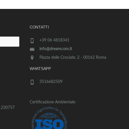
CONTATTI
+39 06 4818341
info@dreamcom.it
Piazza delle Crociate, 2 - 00162 Roma
WHATSAPP
3516682509
Certificazione Ambientale:
1230757