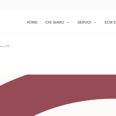
HOME
CHI SIAMO
SERVIZI
ECM E
re Off