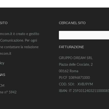
 SITO
CERCA NEL SITO
amcom.it è creato e gestito
Ricerca
o Comunicazione. Per ogni
per:
FATTURAZIONE
ne contattare la redazione
mcom.it
GRUPPO DREAM SRL
icy
Piazza delle Crociate, 2
00162 Roma
NAS
PI/CF 10896871000
COD. SDI: XVBJ9YM
ECM
IBAN: IT 25F031240321100008
one n° 5942