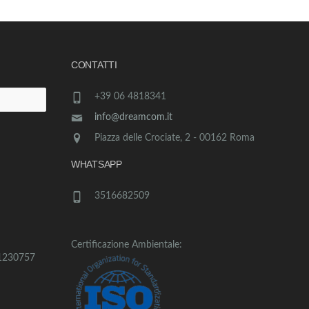
CONTATTI
+39 06 4818341
info@dreamcom.it
Piazza delle Crociate, 2 - 00162 Roma
WHATSAPP
3516682509
Certificazione Ambientale:
1230757