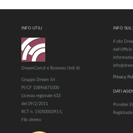
INFO UTILI
INFO SUL
Il sito Dre
dall’Uffici
informazio
info@drea
DreamCom,it è Business Unit di:
Privacy Pol
Gruppo Dream Srl
PI/CF 10896871000
DATI AGE
Licenza regionale 633
del 09/2/2011
Provider 
RCT n. 1505000391/L
Registrazi
Filo diretto