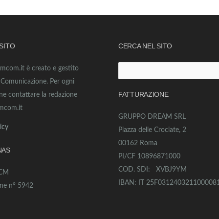
 SITO
CERCA NEL SITO
amcom.it è creato e gestito
Ricerca
o Comunicazione. Per ogni
per:
FATTURAZIONE
ne contattare la redazione
mcom.it
GRUPPO DREAM SRL
icy
Piazza delle Crociate, 2
00162 Roma
NAS
PI/CF 10896871000
COD. SDI: XVBJ9YM
ECM
IBAN: IT 25F031240321100008
one n° 5942