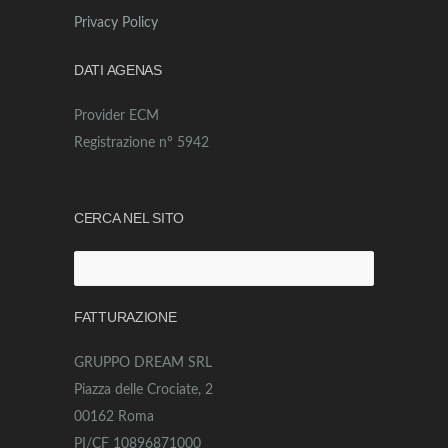
Privacy Policy
DATI AGENAS
Provider ECM
Registrazione n° 5942
CERCA NEL SITO
Ricerca
per:
FATTURAZIONE
GRUPPO DREAM SRL
Piazza delle Crociate, 2
00162 Roma
PI/CF 10896871000