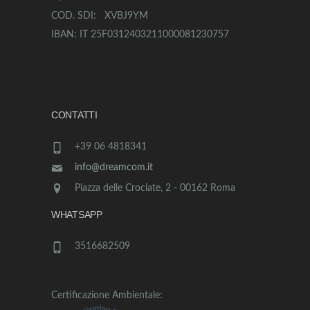
COD. SDI: XVBJ9YM
IBAN: IT 25F0312403211000081230757
CONTATTI
+39 06 4818341
info@dreamcom.it
Piazza delle Crociate, 2 - 00162 Roma
WHATSAPP
3516682509
Certificazione Ambientale: