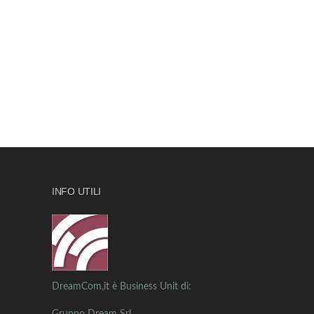
INFO UTILI
DreamCom,it è Business Unit di: