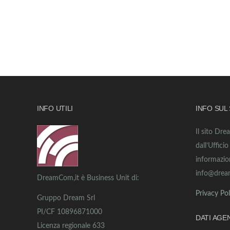
INFO UTILI
INFO SUL
Il sito Dre
dall’Uffici
informazio
info@drea
DreamCom,it è Business Unit di:
Privacy Pol
Gruppo Dream Srl
PI/CF 10896871000
DATI AGE
Licenza regionale 633