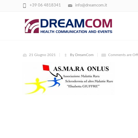
+39 06 4818341
info@dreamcom.it
ASMARA
21 Giugno 2021
By DreamCom
Comments are Off