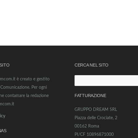
 SITO
CERCA NEL SITO
amcom.it è creato e gestito
Ricerca
o Comunicazione. Per ogni
per:
FATTURAZIONE
ne contattare la redazione
mcom.it
GRUPPO DREAM SRL
icy
Piazza delle Crociate, 2
00162 Roma
NAS
PI/CF 10896871000