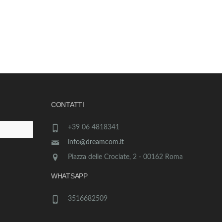
CONTATTI
+39 06 4818341
info@dreamcom.it
Piazza delle Crociate, 2 - 00162 Roma
WHATSAPP
3516682509