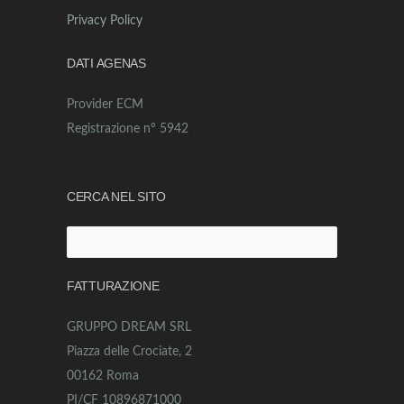
Privacy Policy
DATI AGENAS
Provider ECM
Registrazione n° 5942
CERCA NEL SITO
Ricerca
per:
FATTURAZIONE
GRUPPO DREAM SRL
Piazza delle Crociate, 2
00162 Roma
PI/CF 10896871000