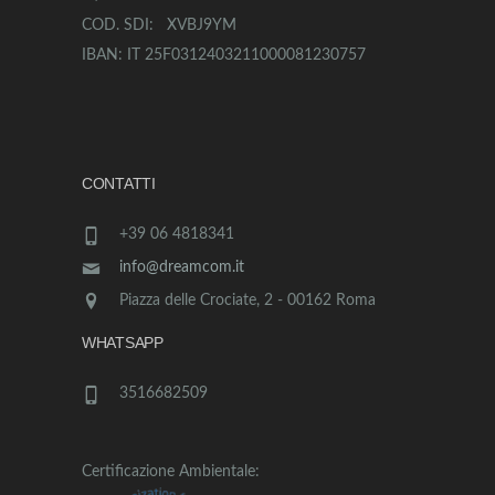
COD. SDI: XVBJ9YM
IBAN: IT 25F0312403211000081230757
CONTATTI
+39 06 4818341
info@dreamcom.it
Piazza delle Crociate, 2 - 00162 Roma
WHATSAPP
3516682509
Certificazione Ambientale: