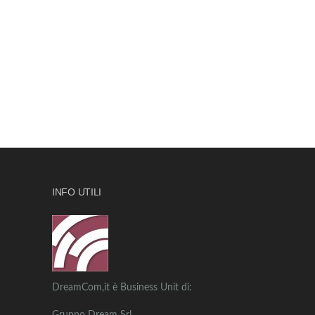
INFO UTILI
DreamCom,it è Business Unit di: