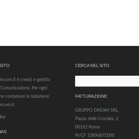
 SITO
CERCA NEL SITO
amcom.it è creato e gestito
Ricerca
o Comunicazione. Per ogni
per:
FATTURAZIONE
ne contattare la redazione
mcom.it
GRUPPO DREAM SRL
icy
Piazza delle Crociate, 2
00162 Roma
NAS
PI/CF 10896871000