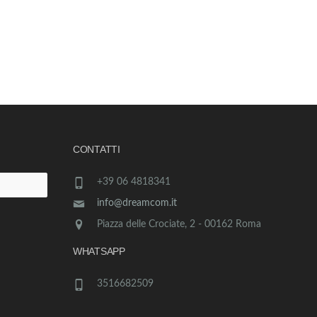
CONTATTI
+39 06 4818341
info@dreamcom.it
Piazza delle Crociate, 2 - 00162 Roma
WHATSAPP
3516682509