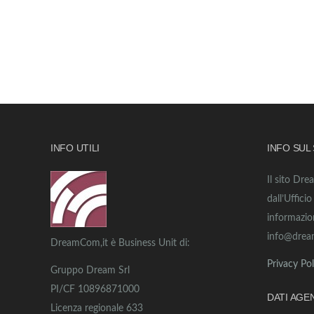
INFO UTILI
INFO SUL
Il sito Dre
dall’Uffici
informazio
info@drea
DreamCom,it è Business Unit di:
Privacy Pol
Gruppo Dream Srl
PI/CF 10896871000
DATI AGE
Licenza regionale 633