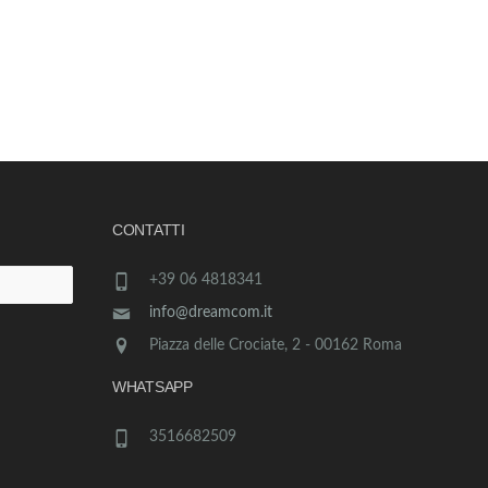
CONTATTI
+39 06 4818341
info@dreamcom.it
Piazza delle Crociate, 2 - 00162 Roma
WHATSAPP
3516682509