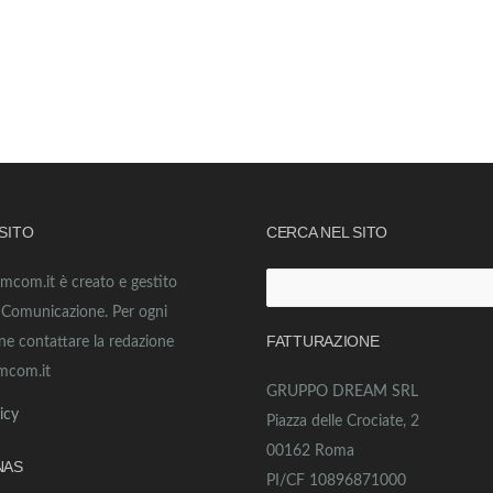
 SITO
CERCA NEL SITO
amcom.it è creato e gestito
Ricerca
o Comunicazione. Per ogni
per:
FATTURAZIONE
ne contattare la redazione
mcom.it
GRUPPO DREAM SRL
icy
Piazza delle Crociate, 2
00162 Roma
NAS
PI/CF 10896871000