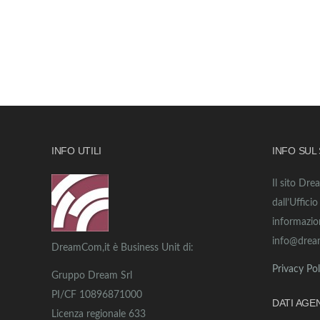
INFO UTILI
INFO SUL
Il sito Dre
dall’Uffici
informazio
info@drea
DreamCom,it è Business Unit di:
Privacy Pol
Gruppo Dream Srl
PI/CF 10896871000
DATI AGE
Licenza regionale 633