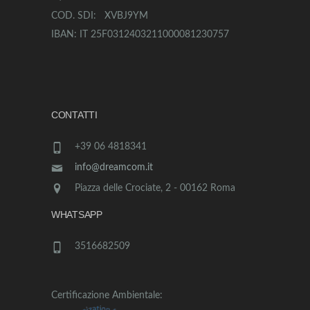
COD. SDI: XVBJ9YM
IBAN: IT 25F0312403211000081230757
CONTATTI
+39 06 4818341
info@dreamcom.it
Piazza delle Crociate, 2 - 00162 Roma
WHATSAPP
3516682509
Certificazione Ambientale: