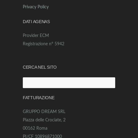
Privacy Policy
DATI AGENAS
Provider ECM
Registrazione n° 5942
CERCA NEL SITO
Ricerca
per:
FATTURAZIONE
GRUPPO DREAM SRL
Piazza delle Crociate, 2
00162 Roma
PI/CF 10896871000