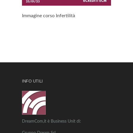
Immagine corso Infertilità
INFO UTILI
DreamCom,it è Business Unit di: