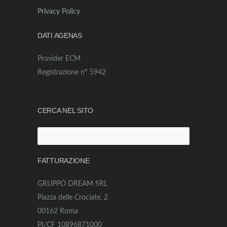
Privacy Policy
DATI AGENAS
Provider ECM
Registrazione n° 5942
CERCA NEL SITO
Ricerca
per:
FATTURAZIONE
GRUPPO DREAM SRL
Piazza delle Crociate, 2
00162 Roma
PI/CF 10896871000