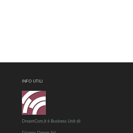
INFO UTILI
DreamCom,it è Business Unit di: