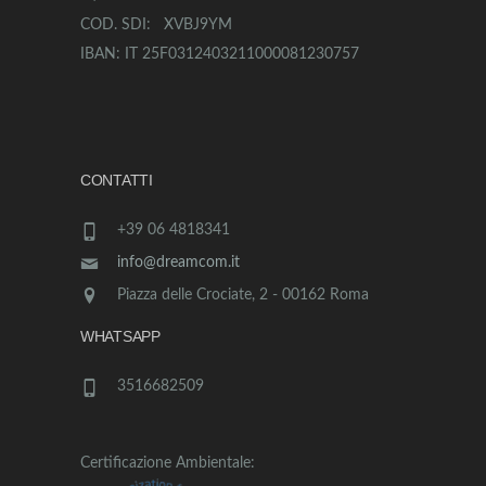
COD. SDI: XVBJ9YM
IBAN: IT 25F0312403211000081230757
CONTATTI
+39 06 4818341
info@dreamcom.it
Piazza delle Crociate, 2 - 00162 Roma
WHATSAPP
3516682509
Certificazione Ambientale: