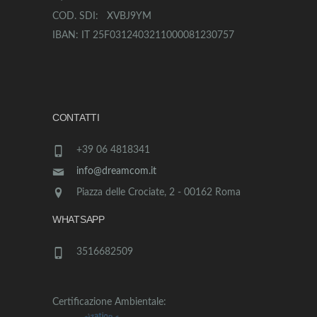
COD. SDI: XVBJ9YM
IBAN: IT 25F0312403211000081230757
CONTATTI
+39 06 4818341
info@dreamcom.it
Piazza delle Crociate, 2 - 00162 Roma
WHATSAPP
3516682509
Certificazione Ambientale: