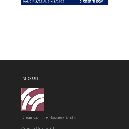
INFO UTILI
DreamCom,it è Business Unit di: