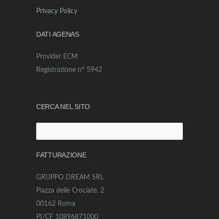
Privacy Policy
DATI AGENAS
Provider ECM
Registrazione n° 5942
CERCA NEL SITO
Ricerca
per:
FATTURAZIONE
GRUPPO DREAM SRL
Piazza delle Crociate, 2
00162 Roma
PI/CF 10896871000