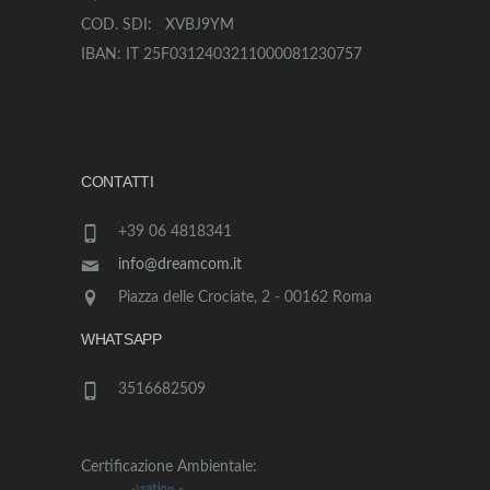
COD. SDI: XVBJ9YM
IBAN: IT 25F0312403211000081230757
CONTATTI
+39 06 4818341
info@dreamcom.it
Piazza delle Crociate, 2 - 00162 Roma
WHATSAPP
3516682509
Certificazione Ambientale: