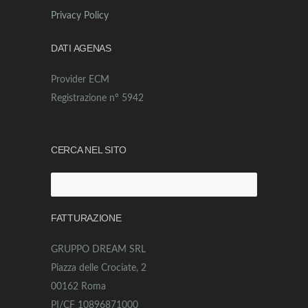
Privacy Policy
DATI AGENAS
Provider ECM
Registrazione n° 5942
CERCA NEL SITO
Ricerca
per:
FATTURAZIONE
GRUPPO DREAM SRL
Piazza delle Crociate, 2
00162 Roma
PI/CF 10896871000