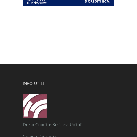
INFO UTILI
DreamCom,it è Business Unit di: