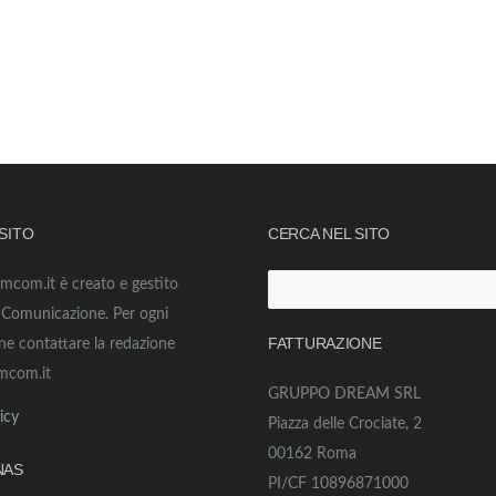
 SITO
CERCA NEL SITO
amcom.it è creato e gestito
Ricerca
o Comunicazione. Per ogni
per:
FATTURAZIONE
ne contattare la redazione
mcom.it
GRUPPO DREAM SRL
icy
Piazza delle Crociate, 2
00162 Roma
NAS
PI/CF 10896871000