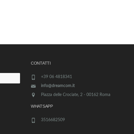
CONTATTI
+39 06 4818341
info@dreamcom.it
Piazza delle Crociate, 2 - 00162 Roma
WHATSAPP
3516682509