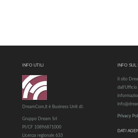
INFO UTILI
INFO SUL
Il sito Dre
dall’Uffici
informazio
info@drea
DreamCom,it è Business Unit di:
Privacy Pol
Gruppo Dream Srl
PI/CF 10896871000
DATI AGE
Licenza regionale 633