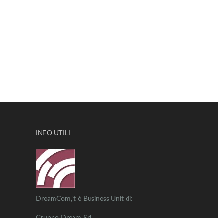
INFO UTILI
DreamCom,it è Business Unit di: