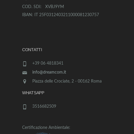
COD. SDI: XVBJ9YM
IBAN: IT 25F0312403211000081230757
CONTATTI
+39 06 4818341
info@dreamcom.it
Piazza delle Crociate, 2 - 00162 Roma
WHATSAPP
3516682509
Certificazione Ambientale: