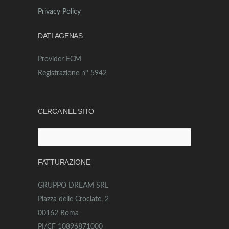
Privacy Policy
DATI AGENAS
Provider ECM
Registrazione n° 5942
CERCA NEL SITO
Ricerca
per:
FATTURAZIONE
GRUPPO DREAM SRL
Piazza delle Crociate, 2
00162 Roma
PI/CF 10896871000