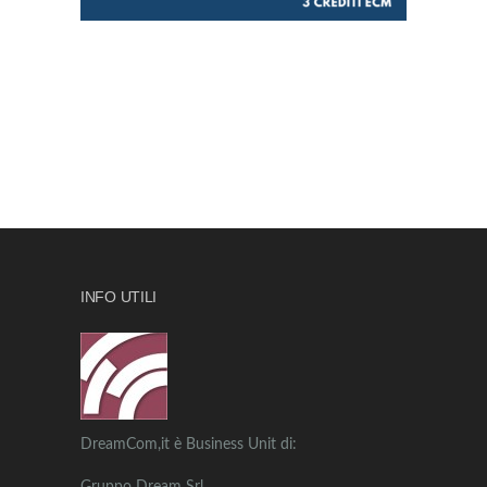
INFO UTILI
DreamCom,it è Business Unit di: