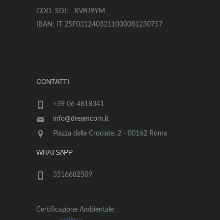
COD. SDI: XVBJ9YM
IBAN: IT 25F0312403211000081230757
CONTATTI
+39 06 4818341
info@dreamcom.it
Piazza delle Crociate, 2 - 00162 Roma
WHATSAPP
3516682509
Certificazione Ambientale: