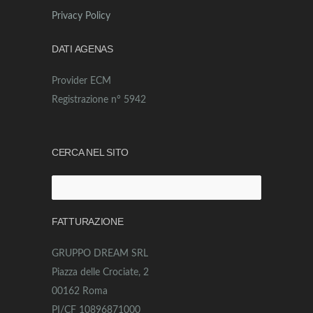
Privacy Policy
DATI AGENAS
Provider ECM
Registrazione n° 5942
CERCA NEL SITO
Ricerca
per:
FATTURAZIONE
GRUPPO DREAM SRL
Piazza delle Crociate, 2
00162 Roma
PI/CF 10896871000