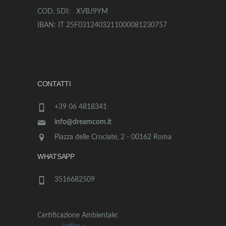
COD. SDI: XVBJ9YM
IBAN: IT 25F0312403211000081230757
CONTATTI
+39 06 4818341
info@dreamcom.it
Piazza delle Crociate, 2 - 00162 Roma
WHATSAPP
3516682509
Certificazione Ambientale: