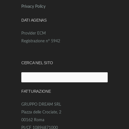
Privacy Policy
DATI AGENAS
Provider ECM
Registrazione n° 5942
CERCA NEL SITO
Ricerca
per:
FATTURAZIONE
GRUPPO DREAM SRL
Piazza delle Crociate, 2
00162 Roma
PI/CF 10896871000