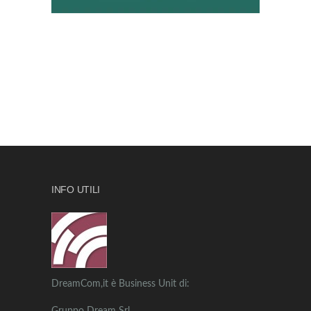
INFO UTILI
DreamCom,it è Business Unit di: