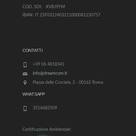
COD. SDI: XVBJ9YM
IBAN: IT 25F0312403211000081230757
CONTATTI
+39 06 4818341
info@dreamcom.it
Piazza delle Crociate, 2 - 00162 Roma
WHATSAPP
3516682509
Certificazione Ambientale: