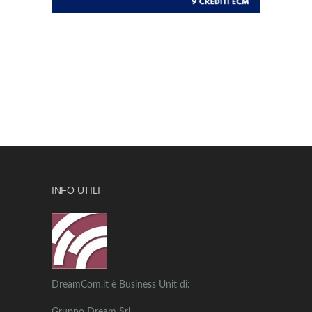
INFO UTILI
DreamCom,it è Business Unit di: