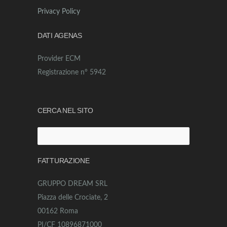
Privacy Policy
DATI AGENAS
Provider ECM
Registrazione n° 5942
CERCA NEL SITO
Ricerca
per:
FATTURAZIONE
GRUPPO DREAM SRL
Piazza delle Crociate, 2
00162 Roma
PI/CF 10896871000