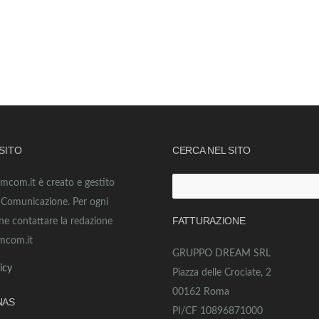
 SITO
CERCA NEL SITO
amcom.it è creato e gestito
Ricerca
o Comunicazione. Per ogni
per:
FATTURAZIONE
ne contattare la redazione
mcom.it
GRUPPO DREAM SRL
icy
Piazza delle Crociate, 2
00162 Roma
NAS
PI/CF 10896871000