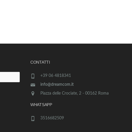
CONTATTI
+39 06 4818341
info@dreamcom.it
Piazza delle Crociate, 2 - 00162 Roma
WHATSAPP
3516682509