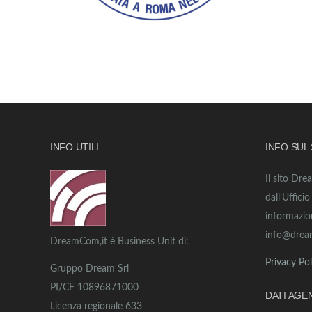
INFO UTILI
INFO SUL
Il sito Dre
dall’Uffici
informazio
info@drea
DreamCom,it è Business Unit di:
Privacy Pol
Gruppo Dream Srl
PI/CF 10896871000
DATI AGE
Licenza regionale 633