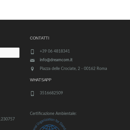
CONTATTI
+39 06 4818341
info@dreamcom.it
Piazza delle Crociate, 2 - 00162 Roma
WHATSAPP
3516682509
Certificazione Ambientale:
1230757