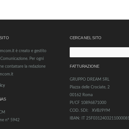
 SITO
CERCA NEL SITO
amcom.it è creato e gestito
Ricerca
o Comunicazione. Per ogni
per:
FATTURAZIONE
ne contattare la redazione
mcom.it
GRUPPO DREAM SRL
icy
Piazza delle Crociate, 2
00162 Roma
NAS
PI/CF 10896871000
COD. SDI: XVBJ9YM
ECM
IBAN: IT 25F031240321100008
one n° 5942