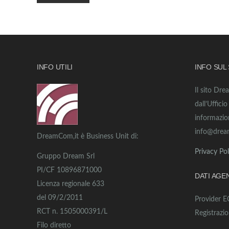
INFO UTILI
INFO SUL
Il sito Dre
dall’Uffici
informazio
info@drea
DreamCom,it è Business Unit di:
Privacy Pol
Gruppo Dream Srl
PI/CF 10896871000
DATI AGE
Licenza regionale 633
del 09/2/2011
Provider 
RCT n. 1505000391/L
Registrazi
Filo diretto