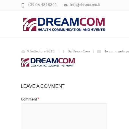
+39 06 4818341
info@dreamcom.it
LOGO DREAMCOM EMAIL
9 Settembre 2018
By DreamCom
No comments ye
LEAVE A COMMENT
Comment
*