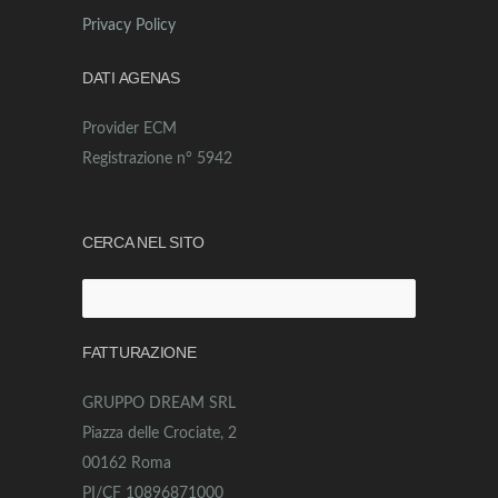
Privacy Policy
DATI AGENAS
Provider ECM
Registrazione n° 5942
CERCA NEL SITO
Ricerca
per:
FATTURAZIONE
GRUPPO DREAM SRL
Piazza delle Crociate, 2
00162 Roma
PI/CF 10896871000