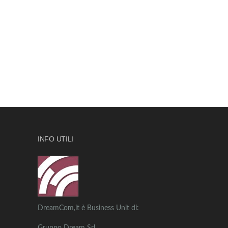
INFO UTILI
DreamCom,it è Business Unit di: