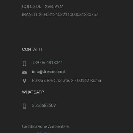
COD. SDI: XVBJ9YM
IBAN: IT 25F0312403211000081230757
CONTATTI
+39 06 4818341
info@dreamcom.it
Piazza delle Crociate, 2 - 00162 Roma
WHATSAPP
3516682509
Certificazione Ambientale: