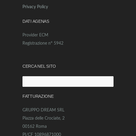
Privacy Policy
DATI AGENAS
Provider ECM
Registrazione n° 5942
CERCA NEL SITO
Ricerca
per:
FATTURAZIONE
GRUPPO DREAM SRL
Piazza delle Crociate, 2
00162 Roma
PI/CF 10896871000