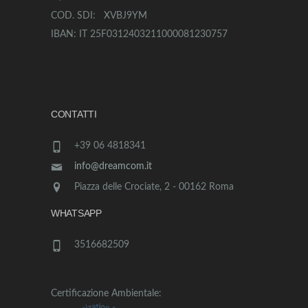
COD. SDI: XVBJ9YM
IBAN: IT 25F0312403211000081230757
CONTATTI
+39 06 4818341
info@dreamcom.it
Piazza delle Crociate, 2 - 00162 Roma
WHATSAPP
3516682509
Certificazione Ambientale: