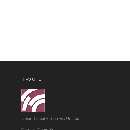
INFO UTILI
DreamCom,it è Business Unit di: