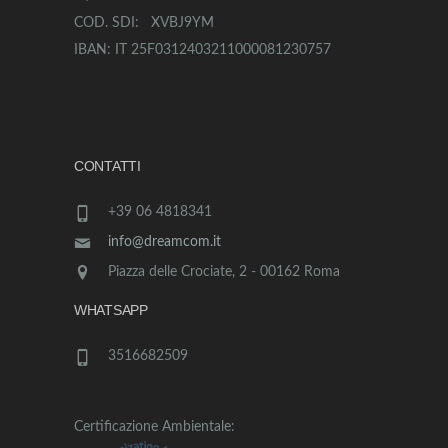
COD. SDI: XVBJ9YM
IBAN: IT 25F0312403211000081230757
CONTATTI
+39 06 4818341
info@dreamcom.it
Piazza delle Crociate, 2 - 00162 Roma
WHATSAPP
3516682509
Certificazione Ambientale: