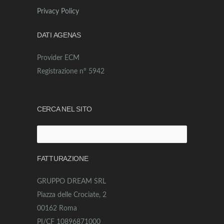
Privacy Policy
DATI AGENAS
Provider ECM
Registrazione n° 5942
CERCA NEL SITO
Ricerca
per:
FATTURAZIONE
GRUPPO DREAM SRL
Piazza delle Crociate, 2
00162 Roma
PI/CF 10896871000