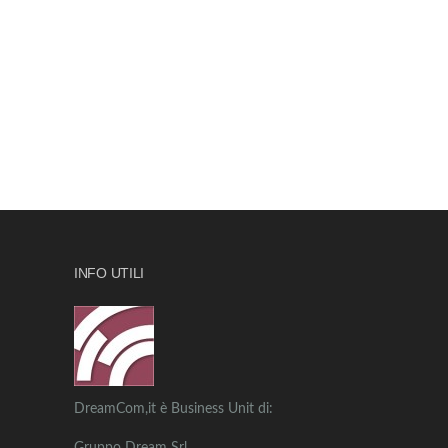
INFO UTILI
DreamCom,it è Business Unit di: