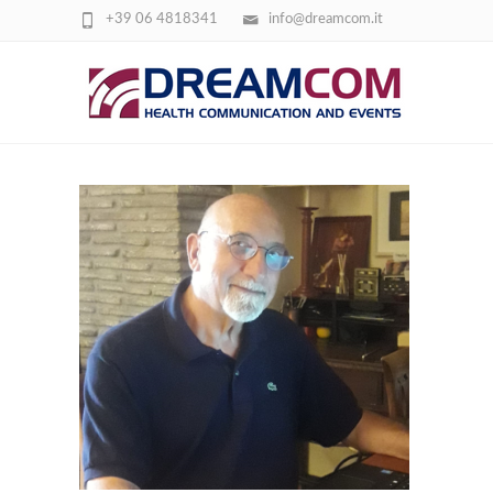
+39 06 4818341
info@dreamcom.it
LUIGI MAZZ