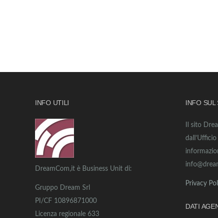
INFO UTILI
INFO SUL
Il sito Dre
dall’Uffici
informazio
info@drea
DreamCom,it è Business Unit di:
Privacy Pol
Gruppo Dream Srl
PI/CF 10896871000
DATI AGE
Licenza regionale 633