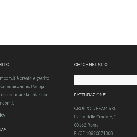
 SITO
CERCA NEL SITO
amcom.it è creato e gestito
Ricerca
o Comunicazione. Per ogni
per:
FATTURAZIONE
ne contattare la redazione
mcom.it
GRUPPO DREAM SRL
icy
Piazza delle Crociate, 2
00162 Roma
NAS
PI/CF 10896871000