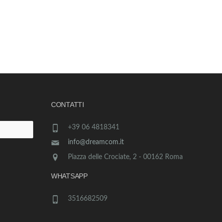
CONTATTI
+39 06 4818341
info@dreamcom.it
Piazza delle Crociate, 2 - 00162 Roma
WHATSAPP
3516682509