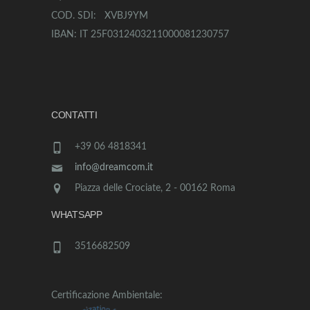
COD. SDI: XVBJ9YM
IBAN: IT 25F0312403211000081230757
CONTATTI
+39 06 4818341
info@dreamcom.it
Piazza delle Crociate, 2 - 00162 Roma
WHATSAPP
3516682509
Certificazione Ambientale: