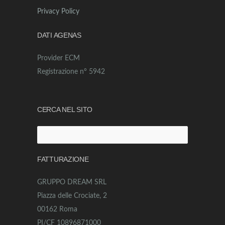
Privacy Policy
DATI AGENAS
Provider ECM
Registrazione n° 5942
CERCA NEL SITO
Ricerca
per:
FATTURAZIONE
GRUPPO DREAM SRL
Piazza delle Crociate, 2
00162 Roma
PI/CF 10896871000