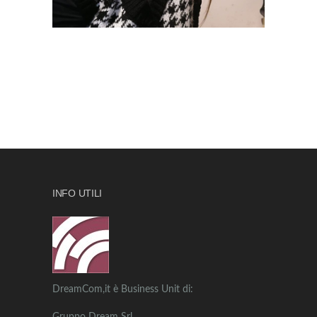
INFO UTILI
DreamCom,it è Business Unit di: