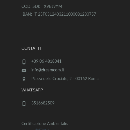
COD. SDI: XVBJ9YM
IBAN: IT 25F0312403211000081230757
CONTATTI
+39 06 4818341
info@dreamcom.it
Piazza delle Crociate, 2 - 00162 Roma
WHATSAPP
3516682509
Certificazione Ambientale: