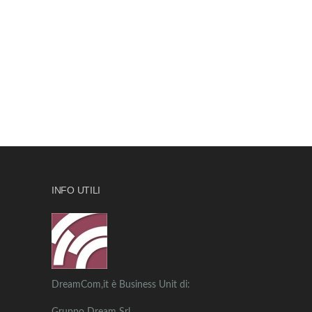
INFO UTILI
DreamCom,it è Business Unit di: