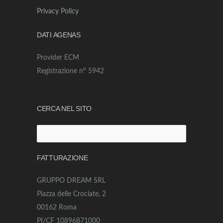
Privacy Policy
DATI AGENAS
Provider ECM
Registrazione n° 5942
CERCA NEL SITO
Ricerca
per:
FATTURAZIONE
GRUPPO DREAM SRL
Piazza delle Crociate, 2
00162 Roma
PI/CF 10896871000