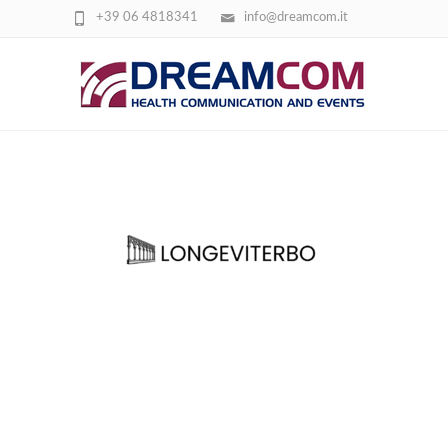
+39 06 4818341
info@dreamcom.it
LONGEVITERBO (4)