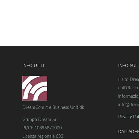
INFO UTILI
INFO SUL
Il sito Dre
dall’Uffici
informazio
info@drea
DreamCom,it è Business Unit di:
Privacy Pol
Gruppo Dream Srl
PI/CF 10896871000
DATI AGE
Licenza regionale 633