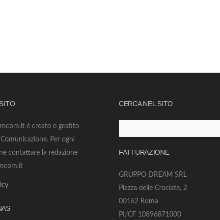
 SITO
CERCA NEL SITO
amcom.it è creato e gestito
Ricerca
o Comunicazione. Per ogni
per:
FATTURAZIONE
ne contattare la redazione
mcom.it
GRUPPO DREAM SRL
icy
Piazza delle Crociate, 2
00162 Roma
NAS
PI/CF 10896871000