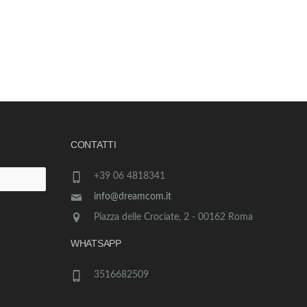
CONTATTI
+39 06 4818341
info@dreamcom.it
Piazza delle Crociate, 2 - 00162 Roma
WHATSAPP
3516682509