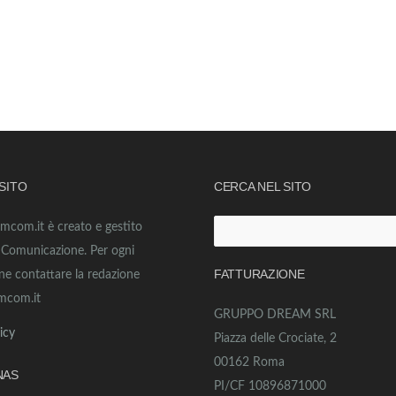
 SITO
CERCA NEL SITO
amcom.it è creato e gestito
Ricerca
o Comunicazione. Per ogni
per:
FATTURAZIONE
ne contattare la redazione
mcom.it
GRUPPO DREAM SRL
icy
Piazza delle Crociate, 2
00162 Roma
NAS
PI/CF 10896871000