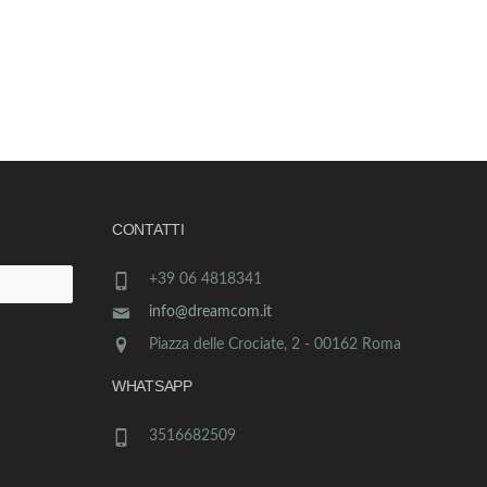
CONTATTI
+39 06 4818341
info@dreamcom.it
Piazza delle Crociate, 2 - 00162 Roma
WHATSAPP
3516682509