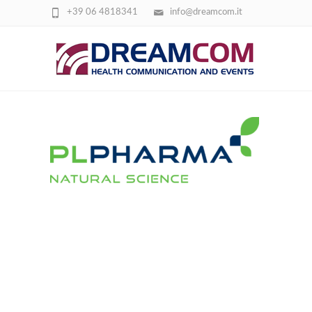
+39 06 4818341
info@dreamcom.it
LOGO PLPHARMA.PDF