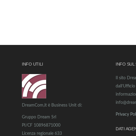
INFO UTILI
INFO SUL
Il sito Dre
dall’Uffici
informazio
info@drea
DreamCom,it è Business Unit di:
Privacy Pol
Gruppo Dream Srl
PI/CF 10896871000
DATI AGE
Licenza regionale 633