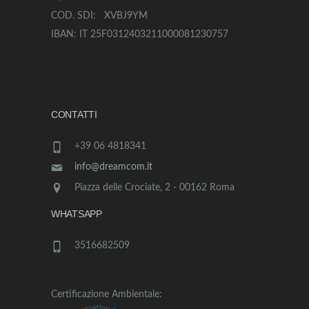
COD. SDI: XVBJ9YM
IBAN: IT 25F0312403211000081230757
CONTATTI
+39 06 4818341
info@dreamcom.it
Piazza delle Crociate, 2 - 00162 Roma
WHATSAPP
3516682509
Certificazione Ambientale: