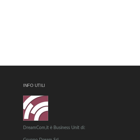
INFO UTILI
DreamCom,it è Business Unit di: