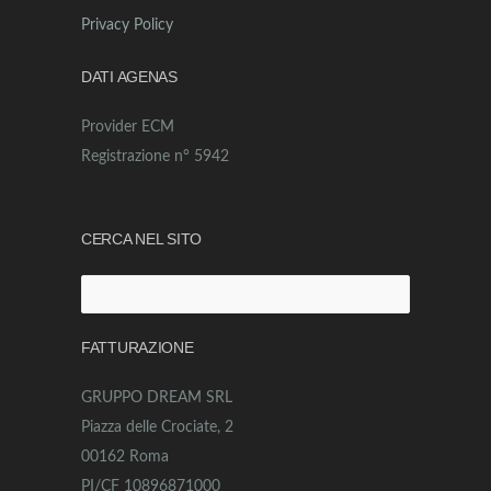
Privacy Policy
DATI AGENAS
Provider ECM
Registrazione n° 5942
CERCA NEL SITO
Ricerca
per:
FATTURAZIONE
GRUPPO DREAM SRL
Piazza delle Crociate, 2
00162 Roma
PI/CF 10896871000