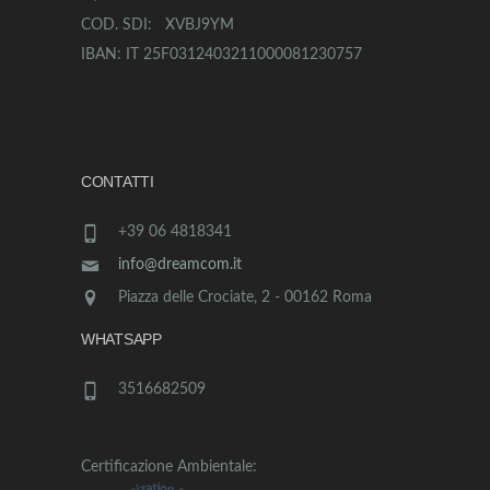
COD. SDI: XVBJ9YM
IBAN: IT 25F0312403211000081230757
CONTATTI
+39 06 4818341
info@dreamcom.it
Piazza delle Crociate, 2 - 00162 Roma
WHATSAPP
3516682509
Certificazione Ambientale: