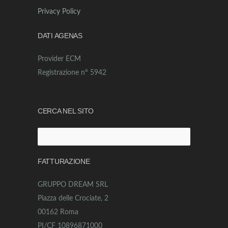
Privacy Policy
DATI AGENAS
Provider ECM
Registrazione n° 5942
CERCA NEL SITO
Ricerca
per:
FATTURAZIONE
GRUPPO DREAM SRL
Piazza delle Crociate, 2
00162 Roma
PI/CF 10896871000