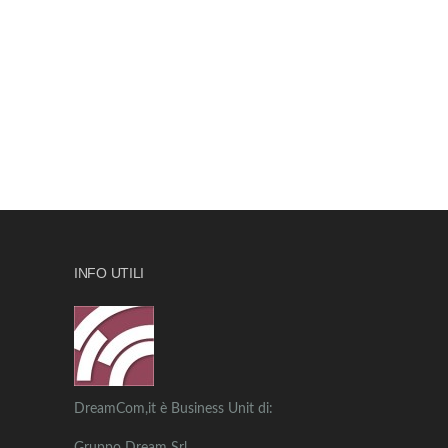
INFO UTILI
DreamCom,it è Business Unit di: