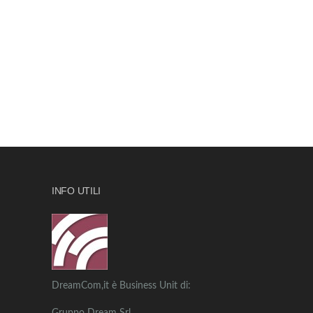
INFO UTILI
DreamCom,it è Business Unit di: