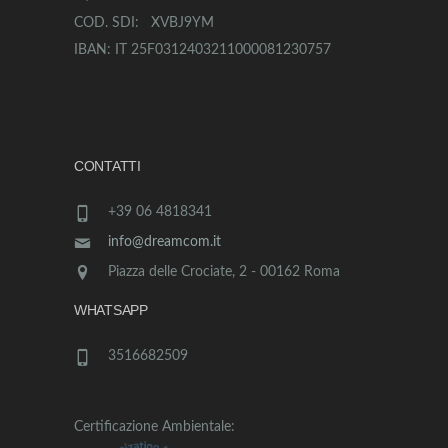
COD. SDI: XVBJ9YM
IBAN: IT 25F0312403211000081230757
CONTATTI
+39 06 4818341
info@dreamcom.it
Piazza delle Crociate, 2 - 00162 Roma
WHATSAPP
3516682509
Certificazione Ambientale: