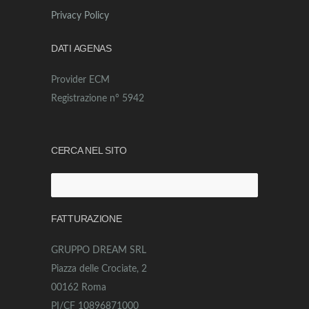
Privacy Policy
DATI AGENAS
Provider ECM
Registrazione n° 5942
CERCA NEL SITO
Ricerca
per:
FATTURAZIONE
GRUPPO DREAM SRL
Piazza delle Crociate, 2
00162 Roma
PI/CF 10896871000