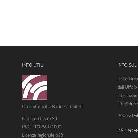
INFO UTILI
INFO SUL
Il sito Dre
dall’Uffici
informazio
info@drea
DreamCom,it è Business Unit di:
Privacy Pol
Gruppo Dream Srl
PI/CF 10896871000
DATI AGE
Licenza regionale 633