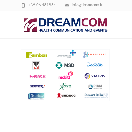
+39 06 4818341
info@dreamcom.it
SCREENSHOT 2026-03-24 101933