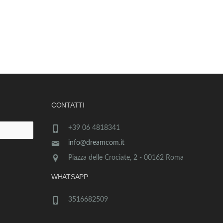
CONTATTI
+39 06 4818341
info@dreamcom.it
Piazza delle Crociate, 2 - 00162 Roma
WHATSAPP
3516682509