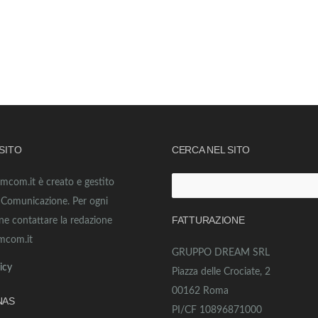
 SITO
CERCA NEL SITO
amcom.it è creato e gestito
Ricerca
o Comunicazione. Per ogni
per:
FATTURAZIONE
ne contattare la redazione
mcom.it
GRUPPO DREAM SRL
icy
Piazza delle Crociate, 2
00162 Roma
NAS
PI/CF 10896871000