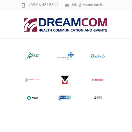
+39 06 4818341
info@dreamcom.it
SCREENSHOT 2026-03-09 164619