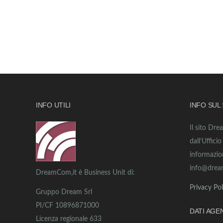
INFO UTILI
INFO SUL
Il sito Dre
dall’Uffici
informazio
info@drea
DreamCom,it è Business Unit di:
Privacy Pol
Gruppo Dream Srl
PI/CF 10896871000
DATI AGE
Licenza regionale 633