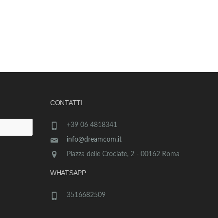
CONTATTI
+39 06 4818341
info@dreamcom.it
Piazza delle Crociate, 2 - 00162 Roma
WHATSAPP
3516682509