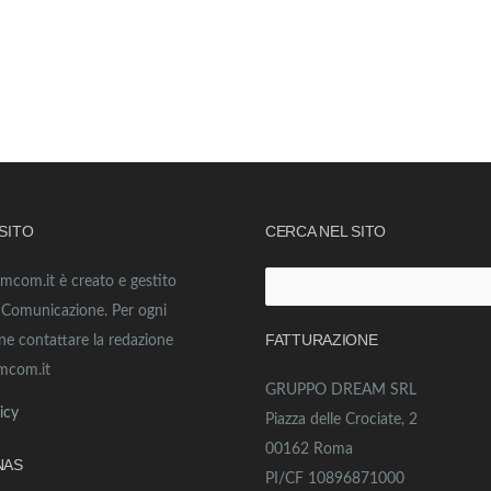
 SITO
CERCA NEL SITO
amcom.it è creato e gestito
Ricerca
o Comunicazione. Per ogni
per:
FATTURAZIONE
ne contattare la redazione
mcom.it
GRUPPO DREAM SRL
icy
Piazza delle Crociate, 2
00162 Roma
NAS
PI/CF 10896871000