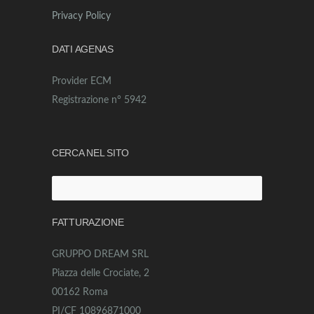
Privacy Policy
DATI AGENAS
Provider ECM
Registrazione n° 5942
CERCA NEL SITO
Ricerca
per:
FATTURAZIONE
GRUPPO DREAM SRL
Piazza delle Crociate, 2
00162 Roma
PI/CF 10896871000