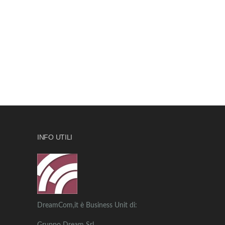
INFO UTILI
DreamCom,it è Business Unit di: