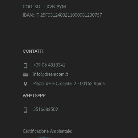
COD. SDI: XVBJ9YM
IBAN: IT 25F0312403211000081230757
CONTATTI
+39 06 4818341
info@dreamcom.it
Piazza delle Crociate, 2 - 00162 Roma
WHATSAPP
3516682509
Certificazione Ambientale: